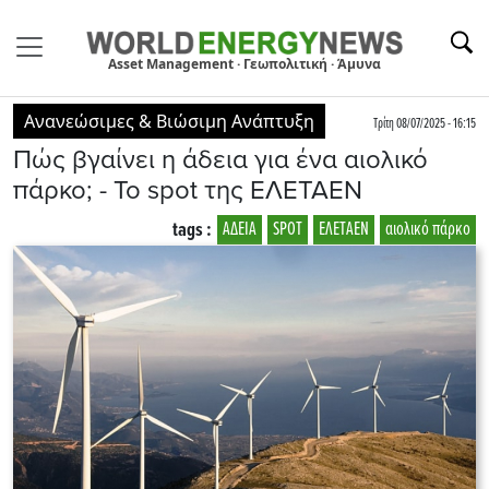
Asset Management · Γεωπολιτική · Άμυνα
Ανανεώσιμες & Βιώσιμη Ανάπτυξη
Τρίτη 08/07/2025 - 16:15
Πώς βγαίνει η άδεια για ένα αιολικό
πάρκο; - To spot της ΕΛΕΤΑΕΝ
tags :
ΑΔΕΙΑ
SPOT
ΕΛΕΤΑΕΝ
αιολικό πάρκο