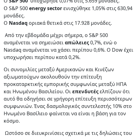
Ο
S&P 500
υποχώρησε 0,07% στις 5.659 μονάδες.
Ο S&P 500
energy sector
ενισχύθηκε 1,05% στις 630,94
μονάδες.
Ο
Nasdaq
οριακά θετικά στις 17.928 μονάδες.
Από την εβδομάδα μέχρι σήμερα, ο S&P 500
αναμένεται να σημειώσει
απώλειες
0,7%, ενώ ο
Nasdaq αναμένεται να χάσει περίπου 0,6%. Ο Dow έχει
υποχωρήσει περίπου κατά 0,2%.
Οι συνομιλίες μεταξύ Αμερικανών και Κινέζων
αξιωματούχων ακολουθούν την επίτευξη
προκαταρκτικής εμπορικής συμφωνίας μεταξύ ΗΠΑ
και Ηνωμένου Βασιλείου. Οι
επενδυτές
ελπίζουν ότι
αυτό θα οδηγήσει σε γρήγορη επίτευξη περισσότερων
συμφωνιών. Ένας δασμολογικός συντελεστής 10% στο
Ηνωμένο Βασίλειο φαίνεται να είναι η βάση για τον
κόσμο.
Ωστόσο σε διευκρινίσεις σχετικά με τις δηλώσεις του