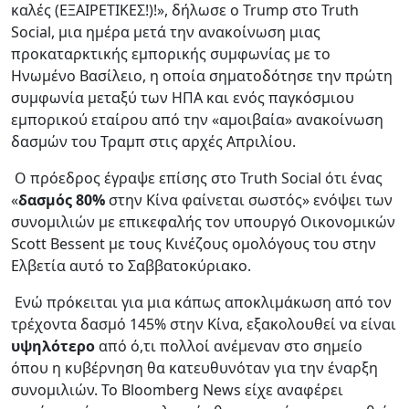
καλές (ΕΞΑΙΡΕΤΙΚΕΣ!)!», δήλωσε ο Trump στο Truth
Social, μια ημέρα μετά την ανακοίνωση μιας
προκαταρκτικής εμπορικής συμφωνίας με το
Ηνωμένο Βασίλειο, η οποία σηματοδότησε την πρώτη
συμφωνία μεταξύ των ΗΠΑ και ενός παγκόσμιου
εμπορικού εταίρου από την «αμοιβαία» ανακοίνωση
δασμών του Τραμπ στις αρχές Απριλίου.
Ο πρόεδρος έγραψε επίσης στο Truth Social ότι ένας
«
δασμός 80%
στην Κίνα φαίνεται σωστός» ενόψει των
συνομιλιών με επικεφαλής τον υπουργό Οικονομικών
Scott Bessent με τους Κινέζους ομολόγους του στην
Ελβετία αυτό το Σαββατοκύριακο.
Ενώ πρόκειται για μια κάπως αποκλιμάκωση από τον
τρέχοντα δασμό 145% στην Κίνα, εξακολουθεί να είναι
υψηλότερο
από ό,τι πολλοί ανέμεναν στο σημείο
όπου η κυβέρνηση θα κατευθυνόταν για την έναρξη
συνομιλιών. Το Bloomberg News είχε αναφέρει