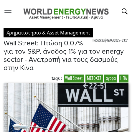
Asset Management · Γεωπολιτική · Άμυνα
Χρηματιστηριο & Asset Management
Παρασκευή 09/05/2025 - 23:01
Wall Street: Πτώση 0,07%
για τον S&P, άνοδος 1% για τον energy
sector - Aνατροπή για τους δασμούς
στην Κίνα
tags :
Wall Street
ΜΕΤΟΧΕΣ
αγορα
ΗΠΑ