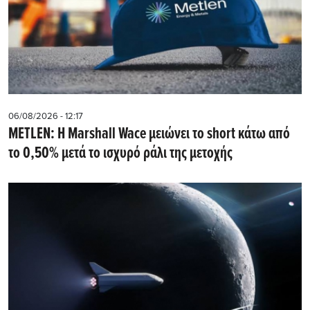
06/08/2026 - 12:17
METLEN: Η Marshall Wace μειώνει το short κάτω από
το 0,50% μετά το ισχυρό ράλι της μετοχής