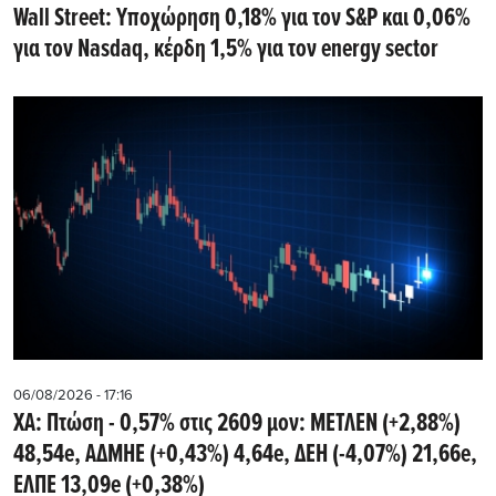
Wall Street: Υποχώρηση 0,18% για τον S&P και 0,06%
για τον Nasdaq, κέρδη 1,5% για τον energy sector
06/08/2026 - 17:16
ΧΑ: Πτώση - 0,57% στις 2609 μον: ΜΕΤΛΕΝ (+2,88%)
48,54e, ΑΔΜΗΕ (+0,43%) 4,64e, ΔΕΗ (-4,07%) 21,66e,
ΕΛΠΕ 13,09e (+0,38%)