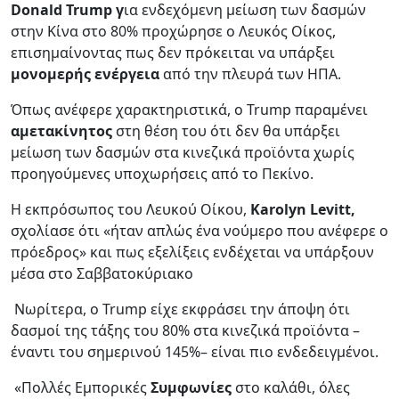
Donald Trump γ
ια ενδεχόμενη μείωση των δασμών
στην Κίνα στο 80% προχώρησε o Λευκός Οίκος,
επισημαίνοντας πως δεν πρόκειται να υπάρξει
μονομερής ενέργεια
από την πλευρά των ΗΠΑ.
Όπως ανέφερε χαρακτηριστικά, ο Trump παραμένει
αμετακίνητος
στη θέση του ότι δεν θα υπάρξει
μείωση των δασμών στα κινεζικά προϊόντα χωρίς
προηγούμενες υποχωρήσεις από το Πεκίνο.
Η εκπρόσωπος του Λευκού Οίκου,
Karolyn Levitt,
σχολίασε ότι «ήταν απλώς ένα νούμερο που ανέφερε ο
πρόεδρος» και πως εξελίξεις ενδέχεται να υπάρξουν
μέσα στο Σαββατοκύριακο
Νωρίτερα, ο Trump είχε εκφράσει την άποψη ότι
δασμοί της τάξης του 80% στα κινεζικά προϊόντα –
έναντι του σημερινού 145%– είναι πιο ενδεδειγμένοι.
«Πολλές Εμπορικές
Συμφωνίες
στο καλάθι, όλες