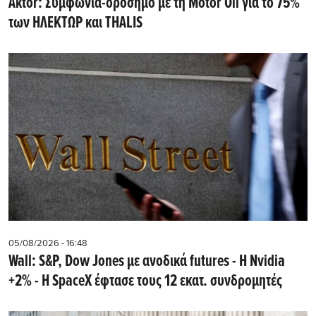
Aktor: Συμφωνία-ορόσημο με τη Motor Oil για το 75%
των ΗΛΕΚΤΩΡ και THALIS
05/08/2026 - 16:48
Wall: S&P, Dow Jones με ανοδικά futures - Η Nvidia
+2% - Η SpaceX έφτασε τους 12 εκατ. συνδρομητές