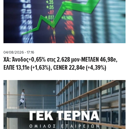
04/08/2026 - 17:16
ΧΑ: Άνοδος+0,65% στις 2.628 μον-ΜΕΤΛΕΝ 46,98e,
ΕΛΠΕ 13,11e (+1,63%), CENER 22,84e (+4,39%)