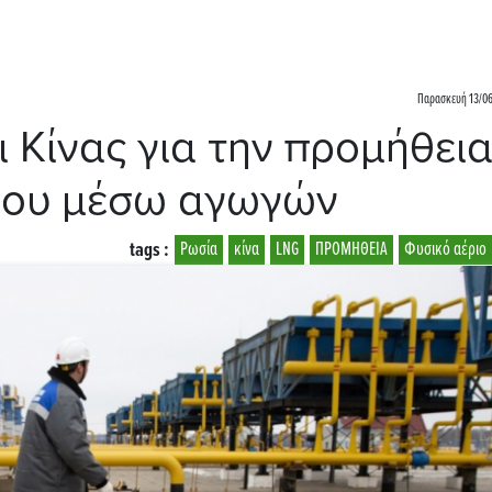
Παρασκευή 13/06
ι Κίνας για την προμήθει
ρίου μέσω αγωγών
tags :
Ρωσία
κίνα
LNG
ΠΡΟΜΗΘΕΙΑ
Φυσικό αέριο