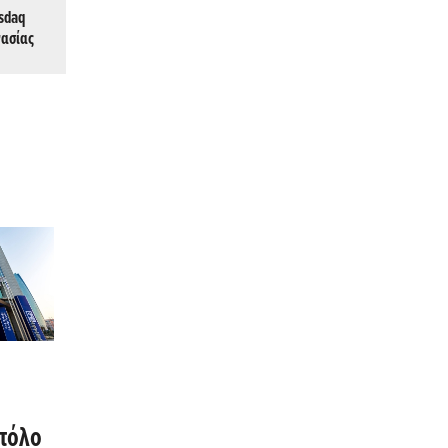
sdaq
γασίας
στόλο