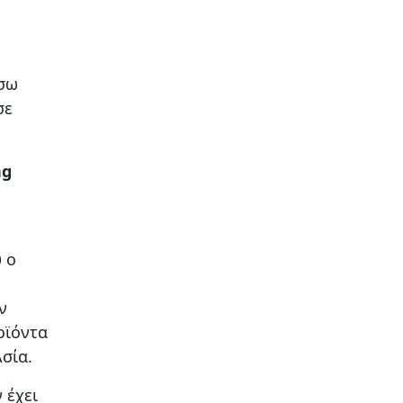
έσω
σε
ng
 ο
ν
οϊόντα
σία.
 έχει