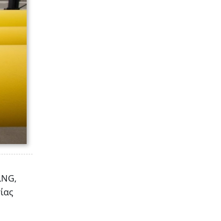
LNG,
ίας