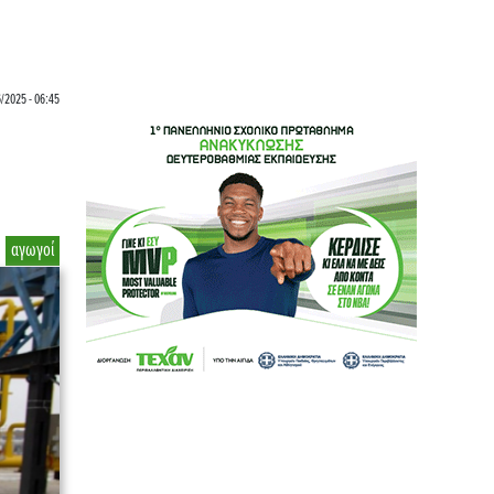
/2025 - 06:45
α
αγωγοί