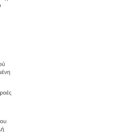
ύ
ού
μένη
 ροές
ίου
λή