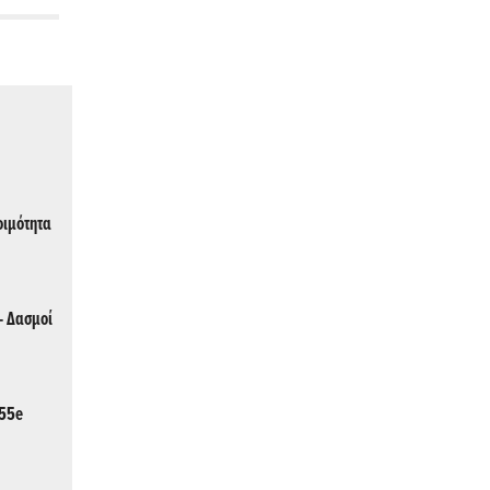
οιμότητα
- Δασμοί
,55e