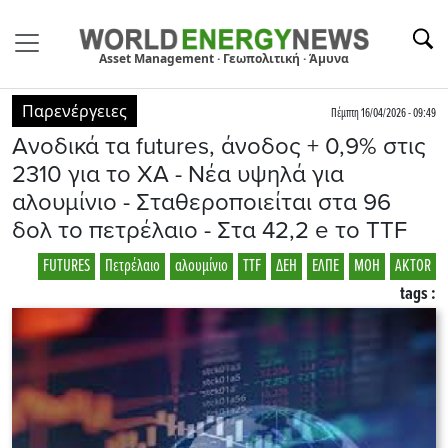
Asset Management · Γεωπολιτική · Άμυνα
Παρενέργειες
Πέμπτη 16/04/2026 - 09:49
Ανοδικά τα futures, άνοδος + 0,9% στις
2310 για το ΧΑ - Nέα υψηλά για
αλουμίνιο - Σταθεροποιείται στα 96
δολ το πετρέλαιο - Στα 42,2 e το TTF
FUTURES
Πετρέλαιο
αλουμίνιο
TTF
ΔΕΗ
ΕΛΠΕ
ΜΟΗ
AKTOR
tags :