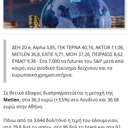
ΔΕΗ 20 e, Alpha 3,85, ΓΕΚ ΤΕΡΝΑ 40,16, AKTOR 11,06,
METLEN 36,8, EΛΠΕ 9,71, ΜΟΗ 37,26, ΠΕΙΡΑΙΩΣ 8,62,
ΕΥΔΑΠ 9,38 - Στα 7.000 τα futures του S&P μετά από
καιρό, ενώ ανοδικό ξεκίνημα δείχνουν και τα
ευρωπαϊκά χρηματιστήρια.
Σε θετικό έδαφος διαπραγματεύεται η μετοχή της
Metlen,
στα 36,3 ευρώ (+3,5%) στο Λονδίνο και 36,68
ευρώ στην Αθήνα.
Πάνω από τα 3.644 δολ/τόνο η τιμή του αλουμινίου,
στα 79,8 δολ το ασήμι, στα 96 δολ το brent και στα 92