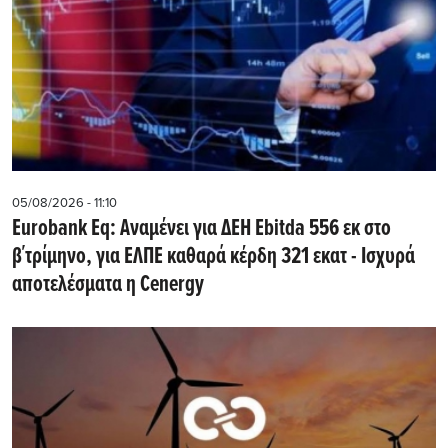
05/08/2026 - 11:10
Eurobank Eq: Αναμένει για ΔΕΗ Εbitda 556 εκ στο
β΄τρίμηνο, για ΕΛΠΕ καθαρά κέρδη 321 εκατ - Ισχυρά
αποτελέσματα η Cenergy