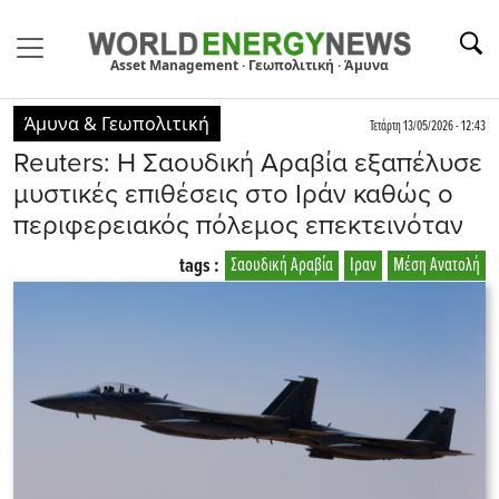
Asset Management · Γεωπολιτική · Άμυνα
Άμυνα & Γεωπολιτική
Τετάρτη 13/05/2026 - 12:43
Reuters: Η Σαουδική Αραβία εξαπέλυσε
μυστικές επιθέσεις στο Ιράν καθώς ο
περιφερειακός πόλεμος επεκτεινόταν
tags :
Σαουδική Αραβία
Ιραν
Μέση Ανατολή