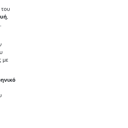
 του
ευή
,
.
ν
υ
ς με
ρηνικό
υ