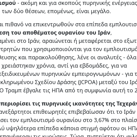
ισμού
- ακόμη και για σκοπούς πυρηνικής ενέργειας 
 των δύο θέσεων, επομένως, είναι μεγάλο.
αι πιθανό να επικεντρωθούν στα επίπεδα εμπλουτι
θεση του αποθέματος ουρανίου του Ιράν
,
ένει στο Ιράν, αραιώνεται ή μεταφέρεται στο εξωτ
τρητών που χρησιμοποιούνται για τον εμπλουτισμ
θευσης και παρακολούθησης, λένε οι αναλυτές - όλα
χρειάστηκαν χρόνια, αντί για εβδομάδες, για να
εξειδικευμένων πυρηνικών εμπειρογνωμόνων - για 
ληρωμένου Σχεδίου Δράσης (JCPOA) μεταξύ του Ιρά
Ο Τραμπ έβγαλε τις ΗΠΑ από τη συμφωνία αυτή το 2
 περιορίσει τις πυρηνικές ικανότητες της Τεχερά
ανεξάρτητοι επιθεωρητές επιβεβαίωσαν ότι το Ιράν 
ίσει τον εμπλουτισμό ουρανίου στο 3,67% στο πλαίσ
ολύ υψηλότερα επίπεδα κάποια στιγμή αφότου οι ΗΠ
πανέφεραν τις κυρώσεις. Τώρα, πιστεύεται ότι φιλ