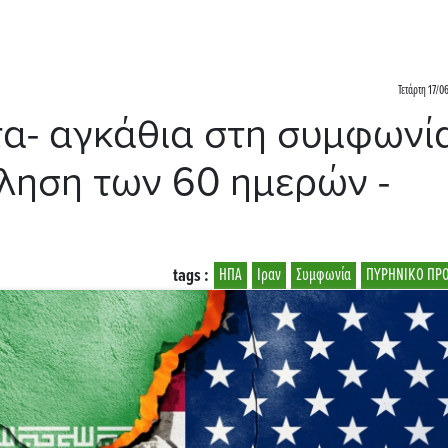
Τετάρτη 17/0
τα- αγκάθια στη συμφωνί
κληση των 60 ημερών -
tags :
ΗΠΑ
Ιραν
Συμφωνία
ΠΥΡΗΝΙΚΟ ΠΡ