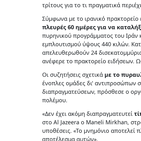
τρίτους για το τι πραγματικά περιέχ
Σύμφωνα με το ιρανικό πρακτορείο 
πλευρές 60 ημέρες για να καταλή
πυρηνικού προγράμματος του Ιράν κ
εμπλουτισμού ύψους 440 κιλών. Κατά
απελευθερωθούν 24 δισεκατομμύρια 
ανέφερε το πρακτορείο ειδήσεων. Ω
Οι συζητήσεις σχετικά
με το πυραυ
ένοπλες ομάδες δι' αντιπροσώπων σ
διαπραγματεύσεων, πρόσθεσε ο οργα
πολέμου.
«Δεν έχει ακόμη διαπραγματευτεί
τί
στο Al Jazeera ο Maneli Mirkhan, στ
υποθέσεις. «Το μνημόνιο αποτελεί π
αποτέλεσμα αυτών».