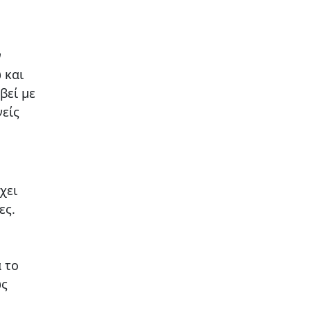
ν
 και
βεί με
νείς
χει
ες.
 το
ως