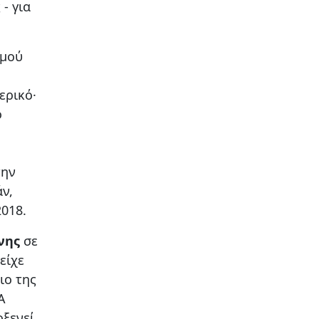
- για
σμού
ερικό·
ό
την
ν,
018.
νης
σε
είχε
ιο της
Α
οξενεί