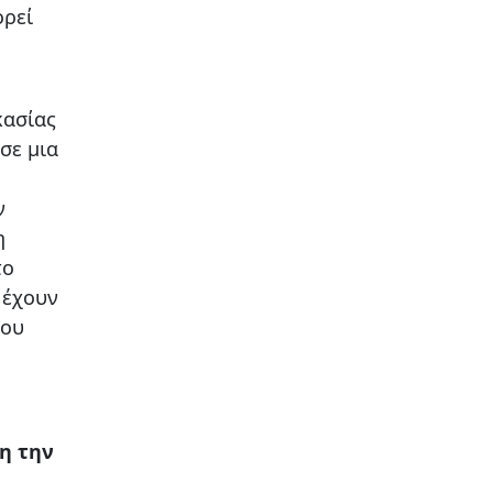
ορεί
κασίας
σε μια
ν
η
το
 έχουν
ίου
η την