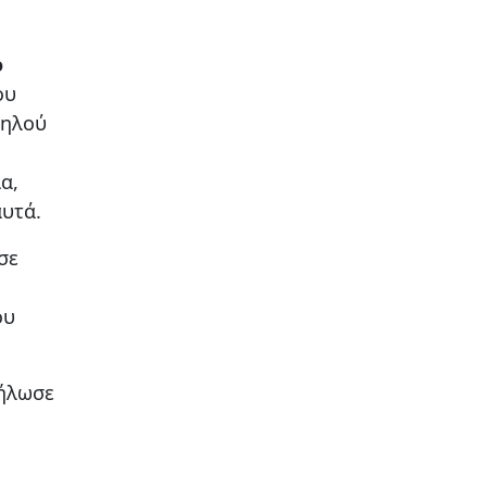
ο
ου
ψηλού
α,
αυτά.
σε
ου
δήλωσε