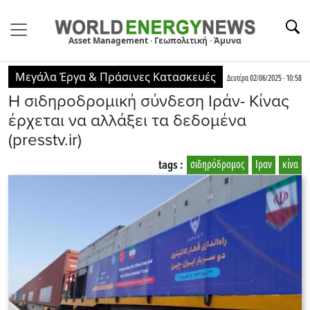
Asset Management · Γεωπολιτική · Άμυνα
Μεγάλα Έργα & Πράσινες Κατασκευές
Δευτέρα 02/06/2025 - 10:58
Η σιδηροδρομική σύνδεση Ιράν- Κίνας
έρχεται να αλλάξει τα δεδομένα
(presstv.ir)
tags :
σιδηρόδρομος
Ιραν
κίνα