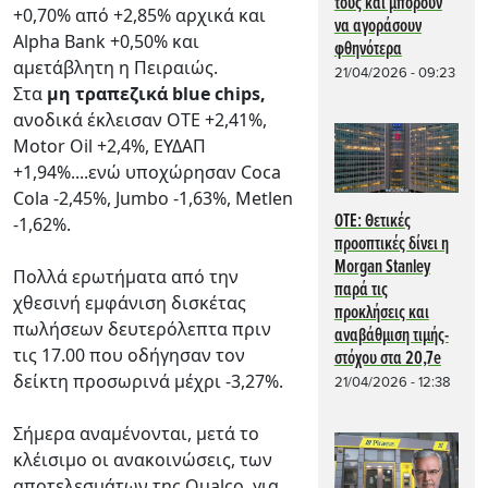
τους και μπορούν
+0,70% από +2,85% αρχικά και
να αγοράσουν
Alpha Bank +0,50% και
φθηνότερα
αμετάβλητη η Πειραιώς.
21/04/2026 - 09:23
Στα
μη τραπεζικά blue chips,
ανοδικά έκλεισαν ΟΤΕ +2,41%,
Motor Oil +2,4%, ΕΥΔΑΠ
+1,94%....ενώ υποχώρησαν Coca
Cola -2,45%, Jumbo -1,63%, Metlen
OTE: Θετικές
-1,62%.
προοπτικές δίνει η
Morgan Stanley
Πολλά ερωτήματα από την
παρά τις
χθεσινή εμφάνιση δισκέτας
προκλήσεις και
πωλήσεων δευτερόλεπτα πριν
αναβάθμιση τιμής-
τις 17.00 που οδήγησαν τον
στόχου στα 20,7e
δείκτη προσωρινά μέχρι -3,27%.
21/04/2026 - 12:38
Σήμερα αναμένονται, μετά το
κλέισιμο οι ανακοινώσεις, των
αποτελεσμάτων της Qualco για