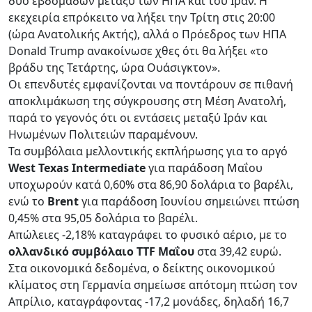
δύο εβδομάδων μεταξύ των ΗΠΑ και του Ιράν. Η
εκεχειρία επρόκειτο να λήξει την Τρίτη στις 20:00
(ώρα Ανατολικής Ακτής), αλλά ο Πρόεδρος των ΗΠΑ
Donald Trump ανακοίνωσε χθες ότι θα λήξει «το
βράδυ της Τετάρτης, ώρα Ουάσιγκτον».
Οι επενδυτές εμφανίζονται να ποντάρουν σε πιθανή
αποκλιμάκωση της σύγκρουσης στη Μέση Ανατολή,
παρά το γεγονός ότι οι εντάσεις μεταξύ Ιράν και
Ηνωμένων Πολιτειών παραμένουν.
Τα συμβόλαια μελλοντικής εκπλήρωσης για το αργό
West Texas Intermediate
για παράδοση Μαΐου
υποχωρούν κατά 0,60% στα 86,90 δολάρια το βαρέλι,
ενώ το
Brent
για παράδοση Ιουνίου σημειώνει πτώση
0,45% στα 95,05 δολάρια το βαρέλι.
Απώλειες -2,18% καταγράφει το φυσικό αέριο, με το
ολλανδικό συμβόλαιο TTF Μαΐου
στα 39,42 ευρώ.
Στα οικονομικά δεδομένα, ο δείκτης οικονομικού
κλίματος στη Γερμανία σημείωσε απότομη πτώση τον
Απρίλιο, καταγράφοντας -17,2 μονάδες, δηλαδή 16,7