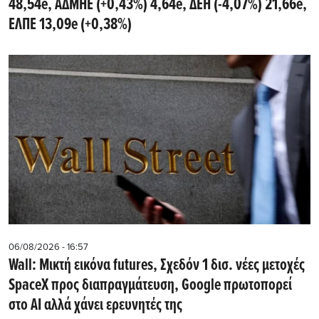
48,54e, ΑΔΜΗΕ (+0,43%) 4,64e, ΔΕΗ (-4,07%) 21,66e,
ΕΛΠΕ 13,09e (+0,38%)
06/08/2026 - 16:57
Wall: Μικτή εικόνα futures, Σχεδόν 1 δισ. νέες μετοχές
SpaceX προς διαπραγμάτευση, Google πρωτοπορεί
στο AI αλλά χάνει ερευνητές της