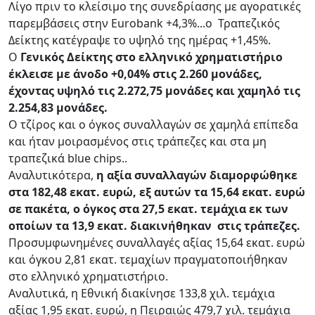
Λίγο πριν το κλείσιμο της συνεδρίασης με αγορατικές
παρεμβάσεις στην Eurobank +4,3%...ο Τραπεζικός
Δείκτης κατέγραψε το υψηλό της ημέρας +1,45%.
Ο
Γενικός Δείκτης στο ελληνικό χρηματιστήριο
έκλεισε με άνοδο +0,04% στις 2.260 μονάδες,
έχοντας υψηλό τις 2.272,75 μονάδες και χαμηλό τις
2.254,83 μονάδες.
Ο τζίρος και ο όγκος συναλλαγών σε χαμηλά επίπεδα
και ήταν μοιρασμένος στις τράπεζες και στα μη
τραπεζικά blue chips..
Αναλυτικότερα,
η αξία συναλλαγών διαμορφώθηκε
στα 182,48 εκατ. ευρώ, εξ αυτών τα 15,64 εκατ. ευρώ
σε πακέτα, ο όγκος στα 27,5 εκατ. τεμάχια εκ των
οποίων τα 13,9 εκατ. διακινήθηκαν στις τράπεζες.
Προσυμφωνημένες συναλλαγές αξίας 15,64 εκατ. ευρώ
και όγκου 2,81 εκατ. τεμαχίων πραγματοποιήθηκαν
στο ελληνικό χρηματιστήριο.
Αναλυτικά, η Εθνική διακίνησε 133,8 χιλ. τεμάχια
αξίας 1,95 εκατ. ευρώ, η Πειραιώς 479,7 χιλ. τεμάχια