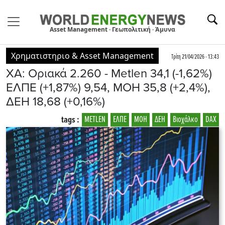
Asset Management · Γεωπολιτική · Άμυνα
Χρηματιστηριο & Asset Management
Τρίτη 21/04/2026 - 13:43
ΧΑ: Οριακά 2.260 - Metlen 34,1 (-1,62%)
ΕΛΠΕ (+1,87%) 9,54, ΜΟΗ 35,8 (+2,4%),
ΔΕΗ 18,68 (+0,16%)
tags :
METLEN
ΕΛΠΕ
ΜΟΗ
ΔΕΗ
Βιοχάλκο
DAX