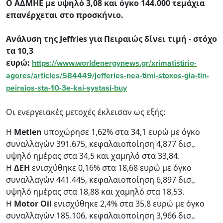
Ο ΑΔΜΗΕ με υψηλό 3,08 και όγκο 144.000 τεμάχια
επανέρχεται στο προσκήνιο.
Ανάλυση της Jeffries για Πειραιώς δίνει τιμή - στόχο
τα 10,3
ευρώ:
https://www.worldenergynews.gr/xrimatistirio-
agores/articles/584449/jefferies-nea-timi-stoxos-gia-tin-
peiraios-sta-10-3e-kai-systasi-buy
Οι ενεργειακές μετοχές έκλεισαν ως εξής:
H
Μetlen
υποχώρησε 1,62% στα 34,1 ευρώ με όγκο
συναλλαγών 391.675, κεφαλαιοποίηση 4,877 δισ.,
υψηλό ημέρας στα 34,5 και χαμηλό στα 33,84.
H
ΔΕΗ
ενισχύθηκε 0,16% στα 18,68 ευρώ με όγκο
συναλλαγών 441.445, κεφαλαιοποίηση 6,897 δισ.,
υψηλό ημέρας στα 18,88 και χαμηλό στα 18,53.
Η
Motor Oil
ενισχύθηκε 2,4% στα 35,8 ευρώ με όγκο
συναλλαγών 185.106, κεφαλαιοποίηση 3,966 δισ.,