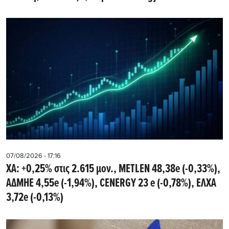
07/08/2026 - 17:16
ΧΑ: +0,25% στις 2.615 μον., METLEN 48,38e (-0,33%),
ΑΔΜΗΕ 4,55e (-1,94%), CENERGY 23 e (-0,78%), ΕΛΧΑ
3,72e (-0,13%)