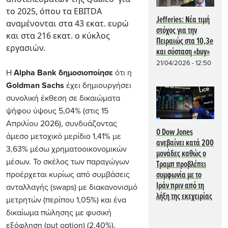
το 2025, όπου τα EBITDA
Jefferies: Νέα τιμή
αναμένονται στα 43 εκατ. ευρώ
στόχος για την
και στα 216 εκατ. ο κύκλος
Πειραιώς στα 10,3e
εργασιών.
και σύσταση «buy»
21/04/2026 - 12:50
Η
Alpha Bank δημοσιοποίησε
ότι η
Goldman Sachs
έχει δημιουργήσει
συνολική έκθεση σε δικαιώματα
ψήφου ύψους 5,04% (στις 15
Απριλίου 2026), συνδυάζοντας
Ο Dow Jones
άμεσο μετοχικό μερίδιο 1,41% με
ανεβαίνει κατά 200
3,63% μέσω χρηματοοικονομικών
μονάδες καθώς ο
μέσων. Το σκέλος των παραγώγων
Τραμπ προβλέπει
προέρχεται κυρίως από συμβάσεις
συμφωνία με το
Ιράν πριν από τη
ανταλλαγής (swaps) με διακανονισμό
λήξη της εκεχειρίας
μετρητών (περίπου 1,05%) και ένα
δικαίωμα πώλησης με φυσική
εξόφληση (put option) (2,40%),