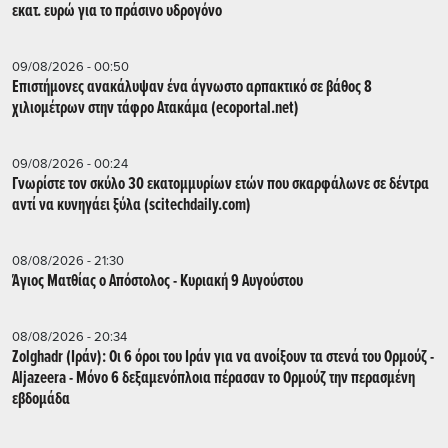
εκατ. ευρώ για το πράσινο υδρογόνο
09/08/2026 - 00:50
Επιστήμονες ανακάλυψαν ένα άγνωστο αρπακτικό σε βάθος 8
χιλιομέτρων στην τάφρο Ατακάμα (ecoportal.net)
09/08/2026 - 00:24
Γνωρίστε τον σκύλο 30 εκατομμυρίων ετών που σκαρφάλωνε σε δέντρα
αντί να κυνηγάει ξύλα (scitechdaily.com)
08/08/2026 - 21:30
Άγιος Ματθίας ο Απόστολος - Κυριακή 9 Αυγούστου
08/08/2026 - 20:34
Zolghadr (Ιράν): Οι 6 όροι του Ιράν για να ανοίξουν τα στενά του Ορμούζ -
Aljazeera - Mόνο 6 δεξαμενόπλοια πέρασαν το Ορμούζ την περασμένη
εβδομάδα