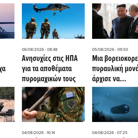
ν
με στρατιωτικά
Ερυθράς Θάλασ
φορτία για την
στην Μεσόγειο
Ουκρανία
06/08/2026 - 08:48
05/08/2026 - 09:50
Ανησυχίες στις ΗΠΑ
Μια βορειοκορε
χα
για τα αποθέματα
πυραυλική μον
πυρομαχικών τους
άρχισε να
one
αναπτύσσεται σ
δυτική Ρωσία
04/08/2026 - 10:14
04/08/2026 - 07:25