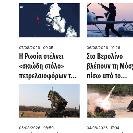
ανάπτυξη
Αραβία, Πακιστά
προηγμένων
αμυντικών
τεχνολογιών σε
Ελλάδα και Κύπρο
07/08/2026 - 00:05
06/08/2026 - 10:26
Η Ρωσία στέλνει
Στο Βερολίνο
«σκιώδη στόλο»
βλέπουν τη Μόσ
πετρελαιοφόρων της
πίσω από το
Αρκτικής σε
παγιδευμένο dr
απόσταση 500
σε στρατηγικής
ναυτικών μιλίων από
σημασίας
τον Βόρειο Πόλο
αεροδρόμιο
(gcaptain.com)
05/08/2026 - 08:59
04/08/2026 - 17:34