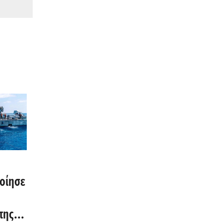
οίησε
της