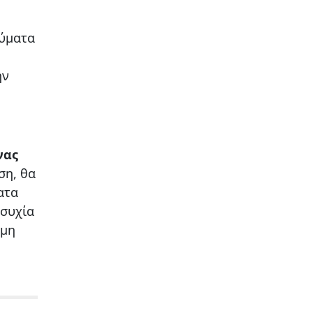
νύματα
ην
νας
ση, θα
ατα
ησυχία
όμη