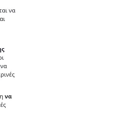
ται να
αι
ης
ρι
 να
ρινές
ση
να
τές