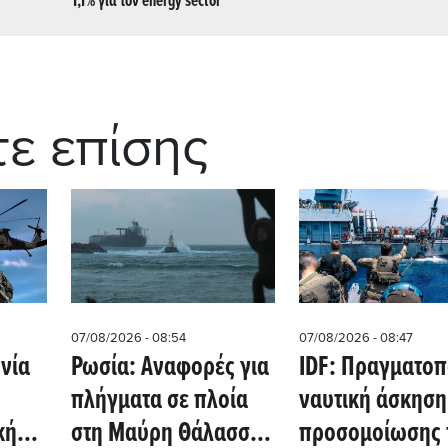
1,1% για τον energy sector
τε επίσης
07/08/2026 - 08:54
07/08/2026 - 08:47
νία
Ρωσία: Αναφορές για
IDF: Πραγματοπ
πλήγματα σε πλοία
ναυτική άσκηση
κή
στη Μαύρη Θάλασσα
προσομοίωσης 