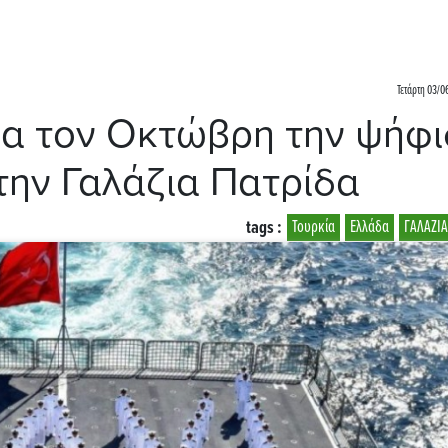
Τετάρτη 03/0
για τον Οκτώβρη την ψήφ
την Γαλάζια Πατρίδα
tags :
Τουρκία
Ελλάδα
ΓΑΛΑΖΙΑ