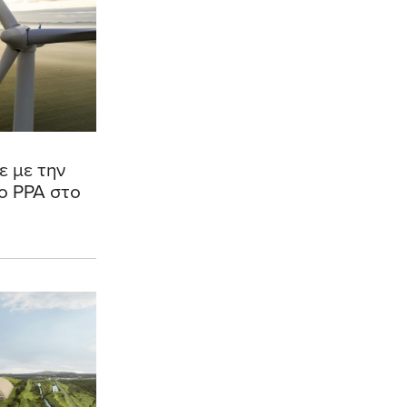
 με την
ο PPA στο