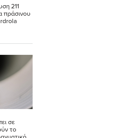
υση 211
α πράσινου
rdrola
πει σε
ούν το
ραγματικό