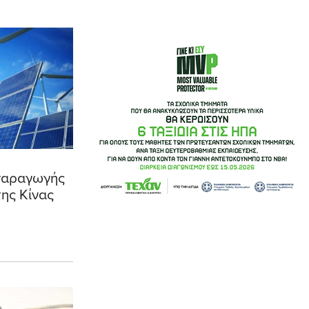
παραγωγής
της Κίνας