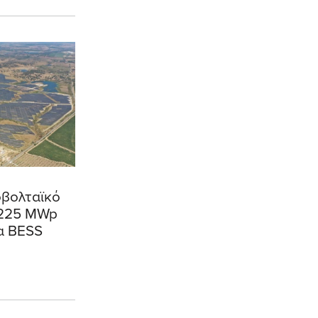
οβολταϊκό
 225 MWp
α BESS