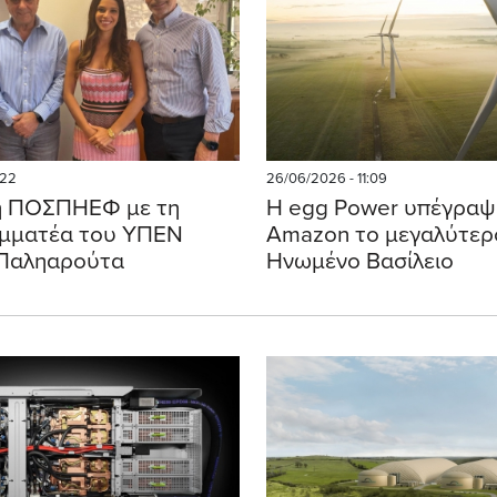
:22
26/06/2026 - 11:09
η ΠΟΣΠΗΕΦ με τη
Η egg Power υπέγραψε
αμματέα του ΥΠΕΝ
Amazon το μεγαλύτερ
 Παληαρούτα
Ηνωμένο Βασίλειο