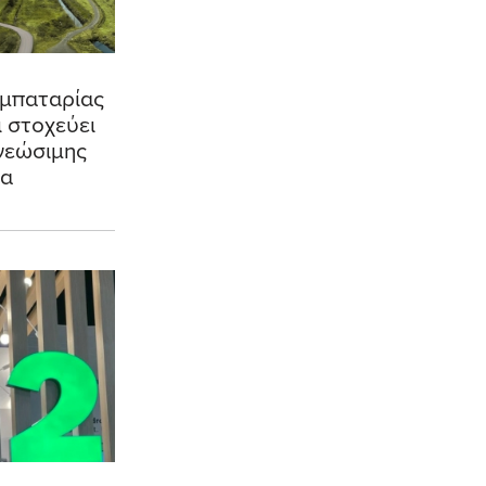
 μπαταρίας
 στοχεύει
νεώσιμης
ία