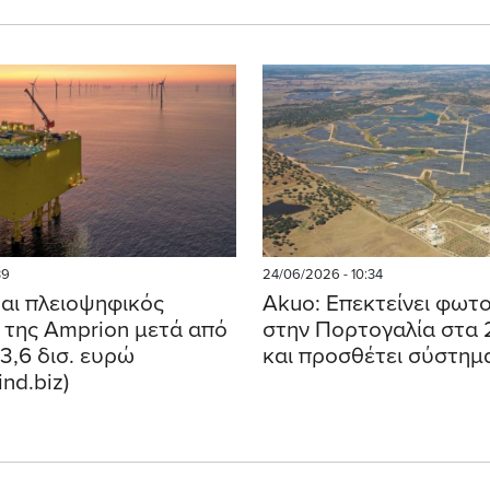
39
24/06/2026 - 10:34
ται πλειοψηφικός
Akuo: Επεκτείνει φωτ
ς της Amprion μετά από
στην Πορτογαλία στα
3,6 δισ. ευρώ
και προσθέτει σύστημ
ind.biz)