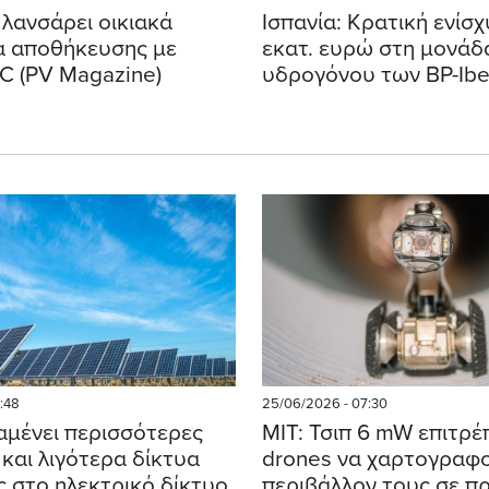
λανσάρει οικιακά
Ισπανία: Κρατική ενίσχ
 αποθήκευσης με
εκατ. ευρώ στη μονάδ
C (PV Magazine)
υδρογόνου των BP-Ibe
:48
25/06/2026 - 07:30
μένει περισσότερες
MIT: Τσιπ 6 mW επιτρέ
και λιγότερα δίκτυα
drones να χαρτογραφ
 στο ηλεκτρικό δίκτυο
περιβάλλον τους σε π