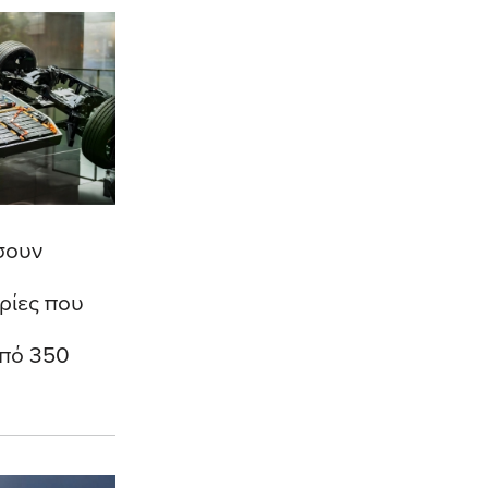
σουν
ρίες που
από 350