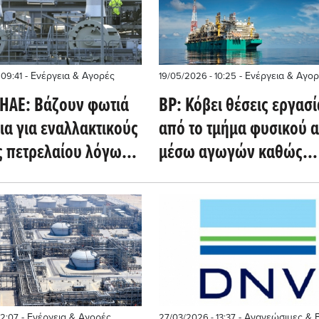
- Ενέργεια & Αγορές
- Ενέργεια & Αγορ
 09:41
19/05/2026 - 10:25
 ΗΑΕ: Βάζουν φωτιά
BP: Κόβει θέσεις εργασί
ια για εναλλακτικούς
από το τμήμα φυσικού 
 πετρελαίου λόγω
μέσω αγωγών καθώς
όκου στο Ορμούζ
στρέφεται στο LNG
- Ενέργεια & Αγορές
- Ανανεώσιμες & 
12:07
27/03/2026 - 13:37