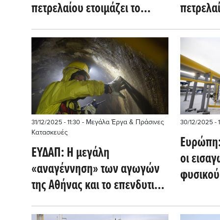
πετρελαίου ετοιμάζει το
πετρελα
Κουβέϊτ
και τη Σ
- Μεγάλα Έργα & Πράσινες
31/12/2025 - 11:30
30/12/2025 - 1
Κατασκευές
Ευρώπη:
ΕΥΔΑΠ: Η μεγάλη
οι εισα
«αναγέννηση» των αγωγών
φυσικού
της Αθήνας και το επενδυτικό
αγωγών
άλμα των 2,5 δισ. ευρώ