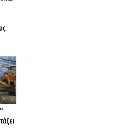
υς
ές
τάζει