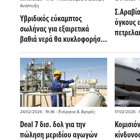
Ανάπτυξη
Σ.Αραβία
Υβριδικός εύκαμπτος
όγκους 
σωλήνας για εξαιρετικά
πετρελα
βαθιά νερά θα κυκλοφορήσει
από μεί
στην αγορά το 2028
βαρέλια
(offshore-energy.biz)
- Ενέργεια & Αγορές
24/02/2026 - 19:36
17/02/2026 - 
Deal 7 δισ. δολ για την
Κομισιόν
πώληση μεριδίου αγωγών
κίνδυνος