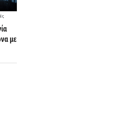
ές
γία
να με