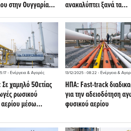
ίου στην Ουγγαρία
ανακαλύπτει ξανά τα
λοβακία
διυλιστήρια (Oil Price)
- Ενέργεια & Αγορές
- Ενέργεια & Αγορ
5:17
13/12/2025 - 08:22
 Σε χαμηλό 50ετίας
ΗΠΑ: Fast-track διαδικα
γωγές ρωσικού
για την αδειοδότηση α
 αερίου μέσω
φυσικού αερίου