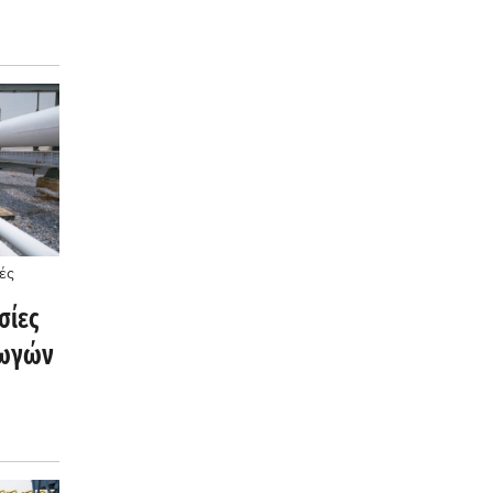
ές
σίες
γωγών