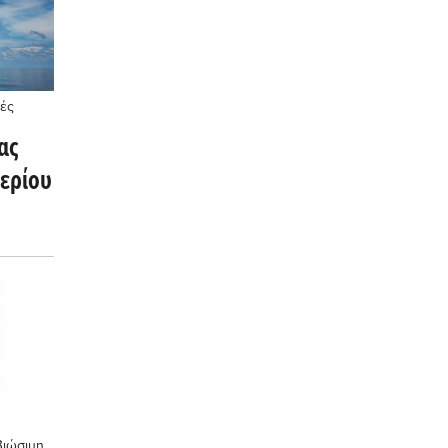
ές
ας
αερίου
Βιώσιμη