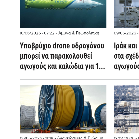
- Άμυνα & Γεωπολιτική
10/06/2026 - 07:22
09/06/2026 -
Υποβρύχιο drone υδρογόνου
Ιράκ και
μπορεί να παρακολουθεί
στα σχέδ
αγωγούς και καλώδια για 16
αγωγούς
ημέρες με πλήρη αυτονομία
του μπλ
- Ανανεώσιμες & Βιώσιμη
06/05/2026 - 11:48
12/04/2026 - 