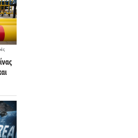
ρές
ίνας
και