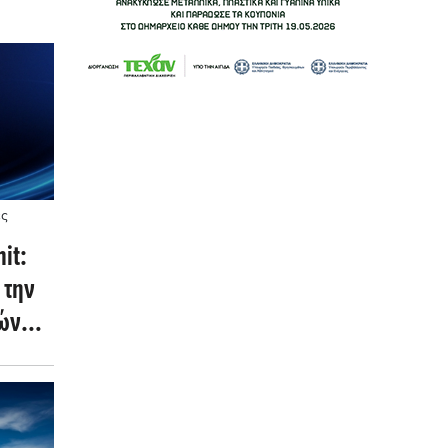
ές
it:
 την
ών