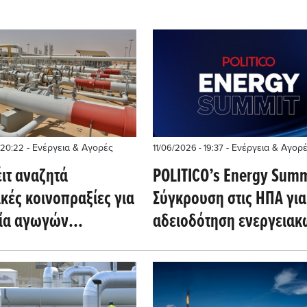
- Ενέργεια & Αγορές
- Ενέργεια & Αγορ
 20:22
11/06/2026 - 19:37
ιτ αναζητά
POLITICO’s Energy Summ
κές κοινοπραξίες για
Σύγκρουση στις ΗΠΑ για
ία αγωγών
αδειοδότηση ενεργειακ
ου ύψους 7 δισ.
έργων
ων