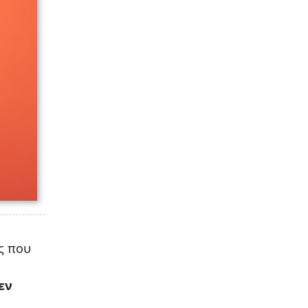
ς που
εν