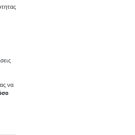
ότητας
άσεις
μας να
όσο