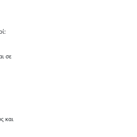
οί:
αι σε
ως και