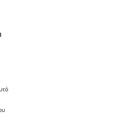
η
αυτό
ου