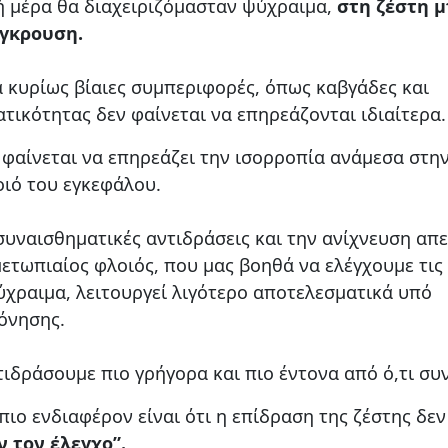
ή μέρα θα διαχειριζόμασταν ψύχραιμα,
στη ζέστη μ
ύγκρουση.
ά κυρίως βίαιες συμπεριφορές, όπως καβγάδες και
τικότητας δεν φαίνεται να επηρεάζονται ιδιαίτερα.
 φαίνεται να επηρεάζει την ισορροπία ανάμεσα στη
ιό του εγκεφάλου.
 συναισθηματικές αντιδράσεις και την ανίχνευση απε
μετωπιαίος φλοιός, που μας βοηθά να ελέγχουμε τις
χραιμα, λειτουργεί λιγότερο αποτελεσματικά υπό
όνησης.
τιδράσουμε πιο γρήγορα και πιο έντονα από ό,τι συ
ιο ενδιαφέρον είναι ότι η επίδραση της ζέστης δεν
 τον έλεγχο”.