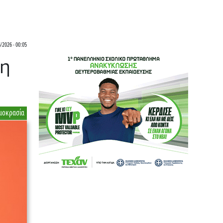
/2026 - 00:05
 η
μοκρασία