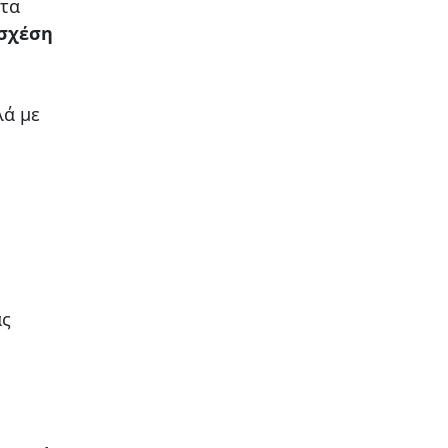
 τα
 σχέση
λά με
ας